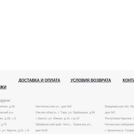
ДОСТАВКА И ОПЛАТА
УСЛОВИЯ ВОЗВРАТА
КОНТ
АЖИ
ыдачи
лебная, д.30
Чистопольская ул., дом №6
Владимирская обл, Му
вский р-н,
Омская область, г. Тара, ул. Карбышева, д.94
дом №5
ая, д.1В, с.5
г. Братск, ул. Южная, д.14, стр.10
Республика Карелия, г
 д.72
Забайкальский край, Чита г., Туринская ул.,
Неглинская набережна
, ул. Фрунзе, д.21, с.8
дом №1Б
г. Архангельск, Талаж