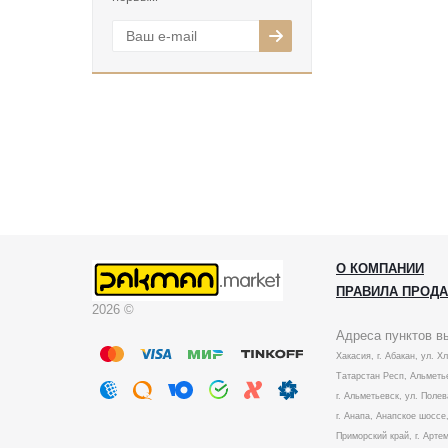
О КОМПАНИИ
ПРАВИЛА ПРОД
2026 ©
Адреса пунктов в
Хакасия, г. Абакан, ул. Х
Татарстан Респ, Альметье
г. Альметьевск, ул. Полев
г. Анапа, Анапское шоссе,
Приморский край, г. Артем