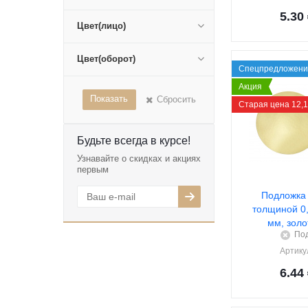
5.30
Цвет(лицо)
Цвет(оборот)
Спецпредложени
Акция
Показать
Сбросить
Старая цена 12,
Будьте всегда в курсе!
Узнавайте о скидках и акциях
первым
Подложка 
толщиной 0,
мм, золо
Под
Артику
6.44