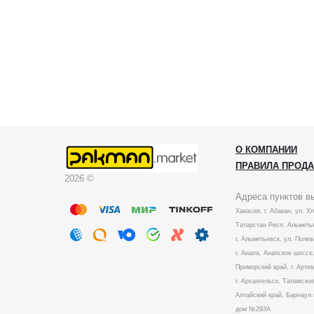
О КОМПАНИИ
ПРАВИЛА ПРОД
2026 ©
Адреса пунктов в
Хакасия, г. Абакан, ул. Х
Татарстан Респ, Альметье
г. Альметьевск, ул. Полев
г. Анапа, Анапское шоссе,
Приморский край, г. Артем
г. Архангельск, Талажское
Алтайский край, Барнаул 
дом №293А