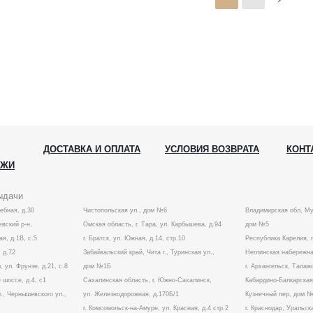
ДОСТАВКА И ОПЛАТА
УСЛОВИЯ ВОЗВРАТА
КОНТ
АЖИ
ыдачи
лебная, д.30
Чистопольская ул., дом №6
Владимирская обл, Му
вский р-н,
Омская область, г. Тара, ул. Карбышева, д.94
дом №5
ая, д.1В, с.5
г. Братск, ул. Южная, д.14, стр.10
Республика Карелия, г
 д.72
Забайкальский край, Чита г., Туринская ул.,
Неглинская набережна
, ул. Фрунзе, д.21, с.8
дом №1Б
г. Архангельск, Талаж
 шоссе, д.4, с1
Сахалинская область, г. Южно-Сахалинск,
Кабардино-Балкарская 
г., Чернышевского ул.,
ул. Железнодорожная, д.170Б/1
Кузнечный пер, дом 
г. Комсомольск-на-Амуре, ул. Красная, д.4 стр.2
г. Краснодар, Уральска