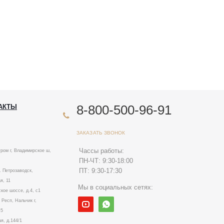
8-800-500-96-91
АКТЫ
ЗАКАЗАТЬ ЗВОНОК
Чассы работы:
ром г, Владимирское ш,
ПН-ЧТ: 9:30-18:00
ПТ: 9:30-17:30
. Петрозаводск,
я, 11
Мы в социальных сетях:
ское шоссе, д.4, с1
Респ, Нальчик г,
№5
я, д.144/1