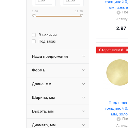
толщиной 0,
мм, золот
1.80
12.38
Под
Артику
2.97
В наличии
Под заказ
Старая цена 6.10
Наши предложения
Форма
Длина, мм
Ширина, мм
Подложка 
толщиной 0,
Высота, мм
мм, золо
Под
Диаметр, мм
Артику