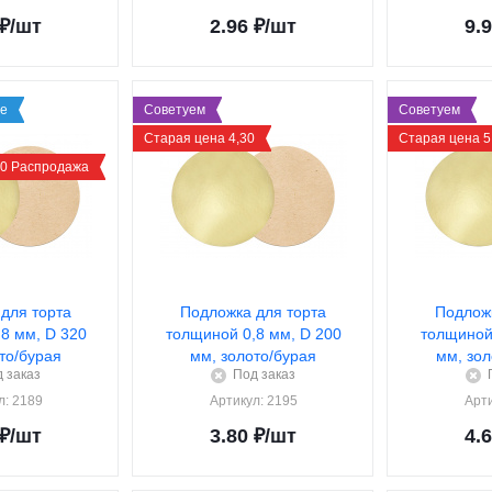
₽
/шт
2.96
₽
/шт
9.
е
Советуем
Советуем
Старая цена 4,30
Старая цена 5
10 Распродажа
для торта
Подложка для торта
Подложк
8 мм, D 320
толщиной 0,8 мм, D 200
толщиной 
то/бурая
мм, золото/бурая
мм, зол
 заказ
Под заказ
л
: 2189
Артикул
: 2195
Арт
₽
/шт
3.80
₽
/шт
4.