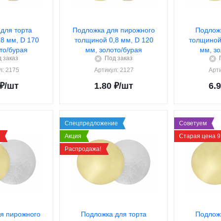
для торта
Подложка для пирожного
Подложк
8 мм, D 170
толщиной 0,8 мм, D 120
толщиной 
то/бурая
мм, золото/бурая
мм, з
 заказ
Под заказ
л
: 2175
Артикул
: 2127
Арт
₽
/шт
1.80
₽
/шт
6.
Спецпредложение
Советуем
Акция
Старая цена 9
Распродажа!
я пирожного
Подложка для торта
Подложк