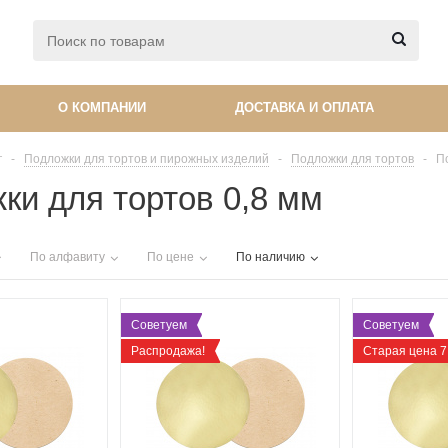
О КОМПАНИИ
ДОСТАВКА И ОПЛАТА
г
-
Подложки для тортов и пирожных изделий
-
Подложки для тортов
-
П
ки для тортов 0,8 мм
По алфавиту
По цене
По наличию
Советуем
Советуем
Распродажа!
Старая цена 7