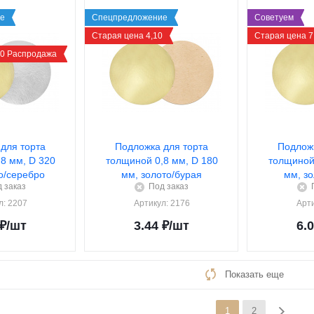
е
Спецпредложение
Советуем
Старая цена 4,10
Старая цена 7
40 Распродажа
для торта
Подложка для торта
Подложк
8 мм, D 320
толщиной 0,8 мм, D 180
толщиной 
о/серебро
мм, золото/бурая
мм, з
 заказ
Под заказ
л
: 2207
Артикул
: 2176
Арт
₽
/шт
3.44
₽
/шт
6.
Показать еще
1
2