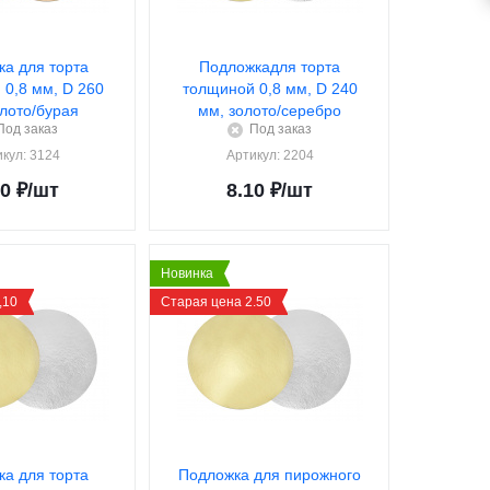
а для торта
Подложкадля торта
0,8 мм, D 260
толщиной 0,8 мм, D 240
олото/бурая
мм, золото/серебро
Под заказ
Под заказ
икул
: 3124
Артикул
: 2204
90
₽
/шт
8.10
₽
/шт
Новинка
,10
Старая цена 2.50
а для торта
Подложка для пирожного