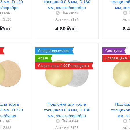
8 мм, D 120
толщиной 0,8 мм, D 160
толщиной 
о/серебро
мм, золото/серебро
мм, зол
 заказ
Под заказ
л
: 3120
Артикул
: 2194
Арт
₽
/шт
4.80
₽
/шт
8.
Спецпредложение
Советуем
Акция
Старая цена 1
Старая цена 4.90 Распродажа
для торта
Подложка для торта
Подложк
8 мм, D 220
толщиной 0,8 мм, D 180
толщиной 
то/бурая
мм, золото/серебро
мм, з
 заказ
Под заказ
л
: 2338
Артикул
: 3123
Арт