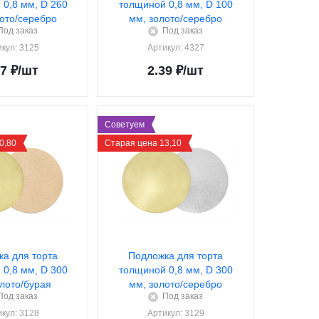
0,8 мм, D 260
толщиной 0,8 мм, D 100
ото/серебро
мм, золото/серебро
Под заказ
Под заказ
икул
: 3125
Артикул
: 4327
47
₽
/шт
2.39
₽
/шт
Советуем
0,80
Старая цена 13,10
а для торта
Подложка для торта
0,8 мм, D 300
толщиной 0,8 мм, D 300
олото/бурая
мм, золото/серебро
Под заказ
Под заказ
икул
: 3128
Артикул
: 3129