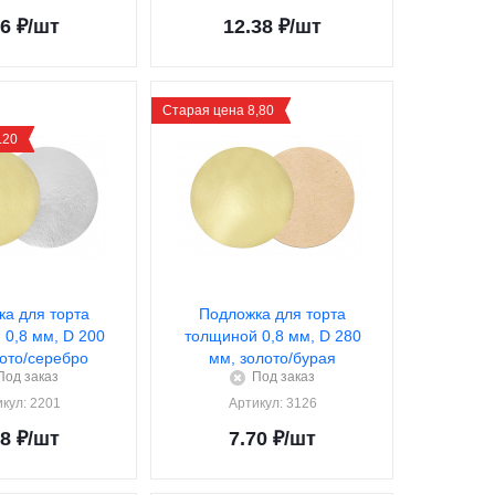
96
₽
/шт
12.38
₽
/шт
Старая цена 8,80
.20
а для торта
Подложка для торта
0,8 мм, D 200
толщиной 0,8 мм, D 280
ото/серебро
мм, золото/бурая
Под заказ
Под заказ
икул
: 2201
Артикул
: 3126
68
₽
/шт
7.70
₽
/шт