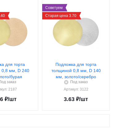
Советуем
.40
Старая цена 3.70
а для торта
Подложка для торта
0,8 мм, D 240
толщиной 0,8 мм, D 140
олото/бурая
мм, золото/серебро
Под заказ
Под заказ
икул
: 2187
Артикул
: 3122
06
₽
/шт
3.63
₽
/шт