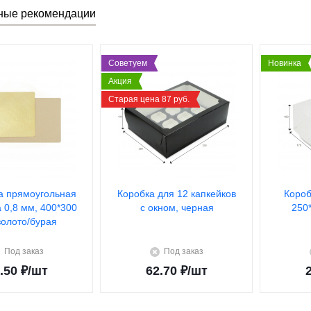
ные рекомендации
Советуем
Новинка
Акция
Старая цена 87 руб.
а прямоугольная
Коробка для 12 капкейков
Короб
а 0,8 мм, 400*300
с окном, черная
250
золото/бурая
Под заказ
Под заказ
.50
₽
/шт
62.70
₽
/шт