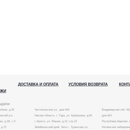
ДОСТАВКА И ОПЛАТА
УСЛОВИЯ ВОЗВРАТА
КОНТ
АЖИ
ыдачи
лебная, д.30
Чистопольская ул., дом №6
Владимирская обл, Му
вский р-н,
Омская область, г. Тара, ул. Карбышева, д.94
дом №5
ая, д.1В, с.5
г. Братск, ул. Южная, д.14, стр.10
Республика Карелия, г
 д.72
Забайкальский край, Чита г., Туринская ул.,
Неглинская набережна