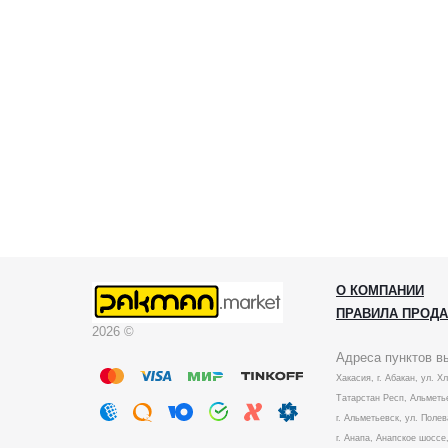
О КОМПАНИИ
ПРАВИЛА ПРОД
2026 ©
Адреса пунктов в
Хакасия, г. Абакан, ул. Х
Татарстан Респ, Альметье
г. Альметьевск, ул. Полев
г. Анапа, Анапское шоссе,