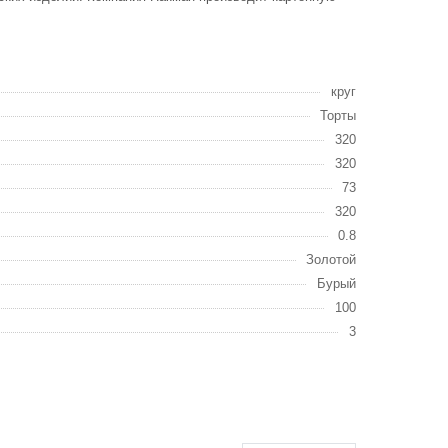
круг
Торты
320
320
73
320
0.8
Золотой
Бурый
100
3