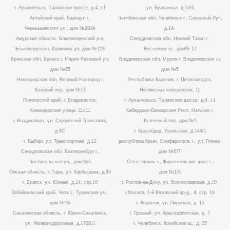
г. Архангельск, Талажское шоссе, д.4, с1
ул. Вулканная, д.59/3
Алтайский край, Барнаул г.,
Челябинская обл, Челябинск г., Северный Луч,
Чернышевского ул., дом №293А
д.1А.
Амурская область, Благовещенский р-н,
Свердловская обл, Нижний Тагил г.,
Благовещенск г, Калинина ул, дом №126
Восточное ш., дом№ 17
Брянская обл, Брянск г, Марии Расковой ул,
Владимирская обл, Муром г, Владимирское ш,
дом №25
дом №5
Новгородская обл, Великий Новгород г,
Республика Карелия, г. Петрозаводск,
Базовый пер, дом №13
Неглинская набережная, 11
Приморский край, г. Владивосток,
г. Архангельск, Талажское шоссе, д.4, с1
Командорская улица, 11с11
Кабардино-Балкарская Респ, Нальчик г,
г. Владикавказ, ул. Строителей Транскама,
Кузнечный пер, дом №5
д.8С
г. Краснодар, Уральская, д.144/1
г. Выборг, ул. Транспортная, д.12
республика Крым, Симферополь г., ул. Глинки,
Свердловская обл, Екатеринбург г.,
дом №67Г
Чистопольская ул., дом №6
Севастополь г., Фиолентовское шоссе,
Омская область, г. Тара, ул. Карбышева, д.94
дом №1/5
г. Братск, ул. Южная, д.14, стр.10
г. Ростов-на-Дону, ул. Волоколамская, д.10
Забайкальский край, Чита г., Туринская ул.,
г.Москва, 1-й Вязовский пр-д., 4, стр. 19
дом №1Б
г. Воронеж, ул. Пирогова, д. 15
Сахалинская область, г. Южно-Сахалинск,
г. Грозный, ул. Краснофлотская, д. 7
ул. Железнодорожная, д.170Б/1
г. Челябинск, Копейское ш., д. 25