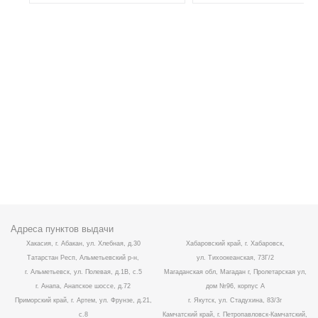
Адреса пунктов выдачи
Хакасия, г. Абакан, ул. Хлебная, д.30
Хабаровский край, г. Хабаровск,
Татарстан Респ, Альметьевский р-н,
ул. Тихоокеанская, 73Г/2
г. Альметьевск, ул. Полевая, д.1В, с.5
Магаданская обл, Магадан г, Пролетарская ул,
г. Анапа, Анапское шоссе, д.72
дом №96, корпус А
Приморский край, г. Артем, ул. Фрунзе, д.21,
г. Якутск, ул. Стадухина, 83/3г
с.8
Камчатский край, г. Петропавловск-Камчатский,