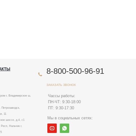
8-800-500-96-91
АКТЫ
ЗАКАЗАТЬ ЗВОНОК
Чассы работы:
ром г, Владимирское ш,
ПН-ЧТ: 9:30-18:00
ПТ: 9:30-17:30
. Петрозаводск,
я, 11
Мы в социальных сетях:
ское шоссе, д.4, с1
Респ, Нальчик г,
№5