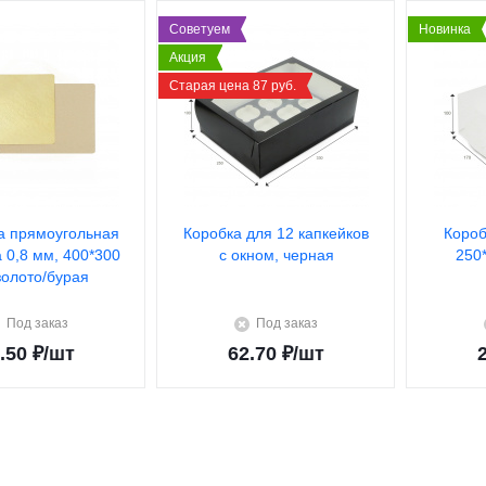
Советуем
Новинка
Акция
Старая цена 87 руб.
а прямоугольная
Коробка для 12 капкейков
Короб
а 0,8 мм, 400*300
с окном, черная
250
золото/бурая
Под заказ
Под заказ
.50
₽
/шт
62.70
₽
/шт