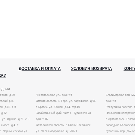
ДОСТАВКА И ОПЛАТА
УСЛОВИЯ ВОЗВРАТА
КОНТ
АЖИ
ыдачи
лебная, д.30
Чистопольская ул., дом №6
Владимирская обл, Му
вский р-н,
Омская область, г. Тара, ул. Карбышева, д.94
дом №5
ая, д.1В, с.5
г. Братск, ул. Южная, д.14, стр.10
Республика Карелия, г
 д.72
Забайкальский край, Чита г., Туринская ул.,
Неглинская набережна
, ул. Фрунзе, д.21, с.8
дом №1Б
г. Архангельск, Талаж
 шоссе, д.4, с1
Сахалинская область, г. Южно-Сахалинск,
Кабардино-Балкарская 
г., Чернышевского ул.,
ул. Железнодорожная, д.170Б/1
Кузнечный пер, дом 