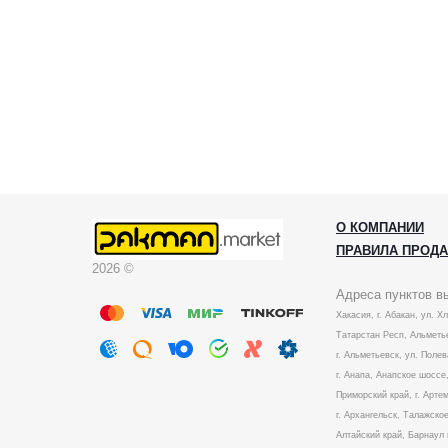
О КОМПАНИИ
ПРАВИЛА ПРОД
2026 ©
Адреса пунктов в
Хакасия, г. Абакан, ул. Х
Татарстан Респ, Альметье
г. Альметьевск, ул. Полев
г. Анапа, Анапское шоссе,
Приморский край, г. Артем
г. Архангельск, Талажское
Алтайский край, Барнаул 