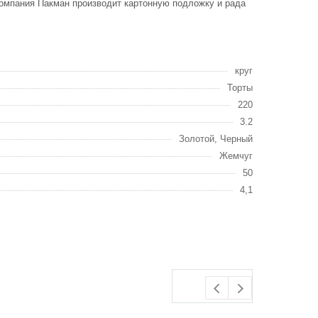
Компания Пакман производит картонную подложку и рада
круг
Торты
220
3.2
Золотой, Черный
Жемчуг
50
4,1