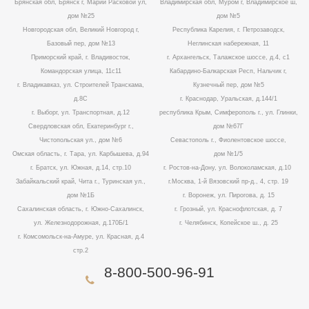
Брянская обл, Брянск г, Марии Расковой ул,
Владимирская обл, Муром г, Владимирское ш,
дом №25
дом №5
Новгородская обл, Великий Новгород г,
Республика Карелия, г. Петрозаводск,
Базовый пер, дом №13
Неглинская набережная, 11
Приморский край, г. Владивосток,
г. Архангельск, Талажское шоссе, д.4, с1
Командорская улица, 11с11
Кабардино-Балкарская Респ, Нальчик г,
г. Владикавказ, ул. Строителей Транскама,
Кузнечный пер, дом №5
д.8С
г. Краснодар, Уральская, д.144/1
г. Выборг, ул. Транспортная, д.12
республика Крым, Симферополь г., ул. Глинки,
Свердловская обл, Екатеринбург г.,
дом №67Г
Чистопольская ул., дом №6
Севастополь г., Фиолентовское шоссе,
Омская область, г. Тара, ул. Карбышева, д.94
дом №1/5
г. Братск, ул. Южная, д.14, стр.10
г. Ростов-на-Дону, ул. Волоколамская, д.10
Забайкальский край, Чита г., Туринская ул.,
г.Москва, 1-й Вязовский пр-д., 4, стр. 19
дом №1Б
г. Воронеж, ул. Пирогова, д. 15
Сахалинская область, г. Южно-Сахалинск,
г. Грозный, ул. Краснофлотская, д. 7
ул. Железнодорожная, д.170Б/1
г. Челябинск, Копейское ш., д. 25
г. Комсомольск-на-Амуре, ул. Красная, д.4
стр.2
8-800-500-96-91