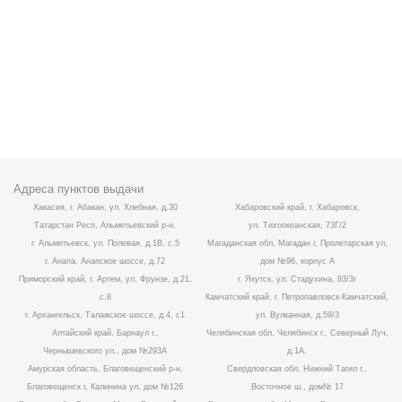
Адреса пунктов выдачи
Хакасия, г. Абакан, ул. Хлебная, д.30
Хабаровский край, г. Хабаровск,
Татарстан Респ, Альметьевский р-н,
ул. Тихоокеанская, 73Г/2
г. Альметьевск, ул. Полевая, д.1В, с.5
Магаданская обл, Магадан г, Пролетарская ул,
г. Анапа, Анапское шоссе, д.72
дом №96, корпус А
Приморский край, г. Артем, ул. Фрунзе, д.21,
г. Якутск, ул. Стадухина, 83/3г
с.8
Камчатский край, г. Петропавловск-Камчатский,
г. Архангельск, Талажское шоссе, д.4, с1
ул. Вулканная, д.59/3
Алтайский край, Барнаул г.,
Челябинская обл, Челябинск г., Северный Луч,
Чернышевского ул., дом №293А
д.1А.
Амурская область, Благовещенский р-н,
Свердловская обл, Нижний Тагил г.,
Благовещенск г, Калинина ул, дом №126
Восточное ш., дом№ 17