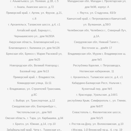
г. Альметьевск, ул. Полевая, д.1В, с.5
Магаданская обл, Магадан г, Пролетарская ул,
г. Анапа, Анапское шоссе, д.72
дом №96, корпус А
Приморский край, г. Артем, ул. Фрунзе, д.21,
г. Якутск, ул. Стадухина, 83/3г
с.8
Камчатский край, г. Петропавловск-Камчатский,
г. Архангельск, Талажское шоссе, д.4, с1
ул. Вулканная, д.59/3
Алтайский край, Барнаул г.,
Челябинская обл, Челябинск г., Северный Луч,
Чернышевского ул., дом №293А
д.1А.
Амурская область, Благовещенский р-н,
Свердловская обл, Нижний Тагил г.,
Благовещенск г, Калинина ул, дом №126
Восточное ш., дом№ 17
Брянская обл, Брянск г, Марии Расковой ул,
Владимирская обл, Муром г, Владимирское ш,
дом №25
дом №5
Новгородская обл, Великий Новгород г,
Республика Карелия, г. Петрозаводск,
Базовый пер, дом №13
Неглинская набережная, 11
Приморский край, г. Владивосток,
г. Архангельск, Талажское шоссе, д.4, с1
Командорская улица, 11с11
Кабардино-Балкарская Респ, Нальчик г,
г. Владикавказ, ул. Строителей Транскама,
Кузнечный пер, дом №5
д.8С
г. Краснодар, Уральская, д.144/1
г. Выборг, ул. Транспортная, д.12
республика Крым, Симферополь г., ул. Глинки,
Свердловская обл, Екатеринбург г.,
дом №67Г
Чистопольская ул., дом №6
Севастополь г., Фиолентовское шоссе,
Омская область, г. Тара, ул. Карбышева, д.94
дом №1/5
г. Братск, ул. Южная, д.14, стр.10
г. Ростов-на-Дону, ул. Волоколамская, д.10
Забайкальский край, Чита г., Туринская ул.,
г.Москва, 1-й Вязовский пр-д., 4, стр. 19