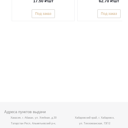
17.50
₽
/шт
62.70
₽
/шт
Под заказ
Под заказ
Адреса пунктов выдачи
Хакасия, г. Абакан, ул. Хлебная, д.30
Хабаровский край, г. Хабаровск,
Татарстан Респ, Альметьевский р-н,
ул. Тихоокеанская, 73Г/2