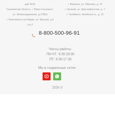
дом №1Б
г. Воронеж, ул. Пирогова, д. 15
Сахалинская область, г. Южно-Сахалинск,
г. Грозный, ул. Краснофлотская, д. 7
ул. Железнодорожная, д.170Б/1
г. Челябинск, Копейское ш., д. 25
г. Комсомольск-на-Амуре, ул. Красная, д.4
стр.2
8-800-500-96-91
Чассы работы:
ПН-ЧТ: 9:30-18:00
ПТ: 9:30-17:30
Мы в социальных сетях:
2026 ©
Данный сайт использует cookies для полноценной работы.
Вам нужно принять это, либо покинуть сайт.
Принимаю