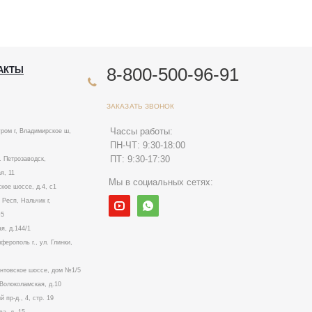
8-800-500-96-91
АКТЫ
ЗАКАЗАТЬ ЗВОНОК
Чассы работы:
ром г, Владимирское ш,
ПН-ЧТ: 9:30-18:00
ПТ: 9:30-17:30
. Петрозаводск,
я, 11
Мы в социальных сетях:
ское шоссе, д.4, с1
Респ, Нальчик г,
№5
я, д.144/1
ерополь г., ул. Глинки,
ентовское шоссе, дом №1/5
. Волоколамская, д.10
й пр-д., 4, стр. 19