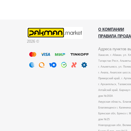
О КОМПАНИИ
ПРАВИЛА ПРОД
2026 ©
Адреса пунктов в
Хакасия, г. Абакан, ул. Х
Татарстан Респ, Альметье
г. Альметьевск, ул. Полев
г. Анапа, Анапское шоссе,
Приморский край, г. Артем
г. Архангельск, Талажское
Алтайский край, Барнаул 
дом №293А
Амурская область, Благо
Благовещенск г, Калинин
Брянская обл, Брянск г, 
дом №25
Новгородская обл, Велики