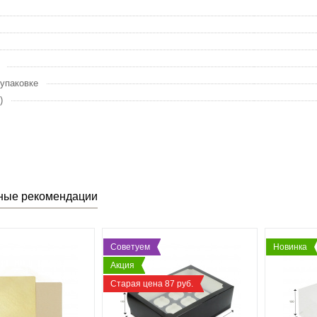
 упаковке
)
ные рекомендации
Советуем
Новинка
Акция
Старая цена 87 руб.