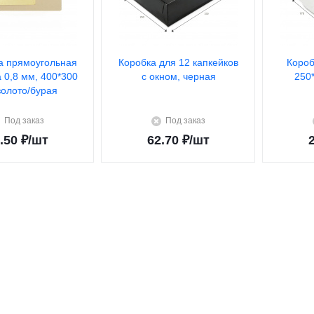
а прямоугольная
Коробка для 12 капкейков
Короб
а 0,8 мм, 400*300
с окном, черная
250
золото/бурая
Под заказ
Под заказ
.50
₽
/шт
62.70
₽
/шт