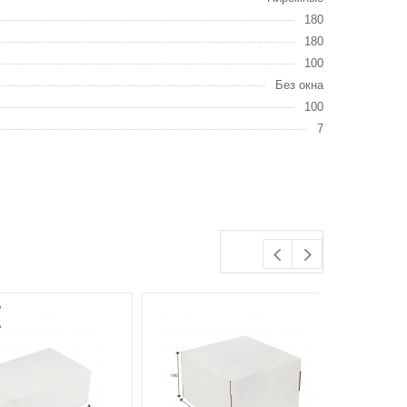
180
180
100
Без окна
100
7