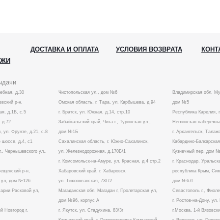
ДОСТАВКА И ОПЛАТА
УСЛОВИЯ ВОЗВРАТА
КОНТ
АЖИ
ыдачи
лебная, д.30
Чистопольская ул., дом №6
Владимирская обл, Му
вский р-н,
Омская область, г. Тара, ул. Карбышева, д.94
дом №5
ая, д.1В, с.5
г. Братск, ул. Южная, д.14, стр.10
Республика Карелия, г
 д.72
Забайкальский край, Чита г., Туринская ул.,
Неглинская набережна
, ул. Фрунзе, д.21, с.8
дом №1Б
г. Архангельск, Талаж
 шоссе, д.4, с1
Сахалинская область, г. Южно-Сахалинск,
Кабардино-Балкарская 
г., Чернышевского ул.,
ул. Железнодорожная, д.170Б/1
Кузнечный пер, дом 
г. Комсомольск-на-Амуре, ул. Красная, д.4 стр.2
г. Краснодар, Уральска
вещенский р-н,
Хабаровский край, г. Хабаровск,
республика Крым, Симф
а ул, дом №126
ул. Тихоокеанская, 73Г/2
дом №67Г
Марии Расковой ул,
Магаданская обл, Магадан г, Пролетарская ул,
Севастополь г., Фиол
дом №96, корпус А
г. Ростов-на-Дону, ул
й Новгород г,
г. Якутск, ул. Стадухина, 83/3г
г.Москва, 1-й Вязовски