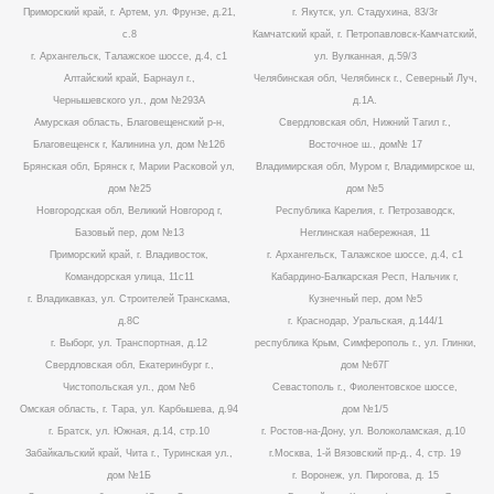
Приморский край, г. Артем, ул. Фрунзе, д.21,
г. Якутск, ул. Стадухина, 83/3г
с.8
Камчатский край, г. Петропавловск-Камчатский,
г. Архангельск, Талажское шоссе, д.4, с1
ул. Вулканная, д.59/3
Алтайский край, Барнаул г.,
Челябинская обл, Челябинск г., Северный Луч,
Чернышевского ул., дом №293А
д.1А.
Амурская область, Благовещенский р-н,
Свердловская обл, Нижний Тагил г.,
Благовещенск г, Калинина ул, дом №126
Восточное ш., дом№ 17
Брянская обл, Брянск г, Марии Расковой ул,
Владимирская обл, Муром г, Владимирское ш,
дом №25
дом №5
Новгородская обл, Великий Новгород г,
Республика Карелия, г. Петрозаводск,
Базовый пер, дом №13
Неглинская набережная, 11
Приморский край, г. Владивосток,
г. Архангельск, Талажское шоссе, д.4, с1
Командорская улица, 11с11
Кабардино-Балкарская Респ, Нальчик г,
г. Владикавказ, ул. Строителей Транскама,
Кузнечный пер, дом №5
д.8С
г. Краснодар, Уральская, д.144/1
г. Выборг, ул. Транспортная, д.12
республика Крым, Симферополь г., ул. Глинки,
Свердловская обл, Екатеринбург г.,
дом №67Г
Чистопольская ул., дом №6
Севастополь г., Фиолентовское шоссе,
Омская область, г. Тара, ул. Карбышева, д.94
дом №1/5
г. Братск, ул. Южная, д.14, стр.10
г. Ростов-на-Дону, ул. Волоколамская, д.10
Забайкальский край, Чита г., Туринская ул.,
г.Москва, 1-й Вязовский пр-д., 4, стр. 19
дом №1Б
г. Воронеж, ул. Пирогова, д. 15