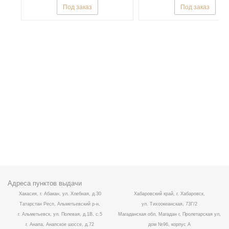
Под заказ
Под заказ
Адреса пунктов выдачи
Хакасия, г. Абакан, ул. Хлебная, д.30
Хабаровский край, г. Хабаровск,
Татарстан Респ, Альметьевский р-н,
ул. Тихоокеанская, 73Г/2
г. Альметьевск, ул. Полевая, д.1В, с.5
Магаданская обл, Магадан г, Пролетарская ул,
г. Анапа, Анапское шоссе, д.72
дом №96, корпус А