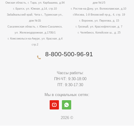
Омская область, г. Тара, ул. Карбышева, д.94
дом №1/5
г. Братск, ул. Южная, д.14, стр.10
г. Ростов-на-Дону, ул. Волоколамская, д.10
Забайкальский край, Чита г., Туринская ул.,
г.Москва, 1-й Вязовский пр-д., 4, стр. 19
дом №1Б
г. Воронеж, ул. Пирогова, д. 15
Сахалинская область, г. Южно-Сахалинск,
г. Грозный, ул. Краснофлотская, д. 7
ул. Железнодорожная, д.170Б/1
г. Челябинск, Копейское ш., д. 25
г. Комсомольск-на-Амуре, ул. Красная, д.4
стр.2
8-800-500-96-91
Чассы работы:
ПН-ЧТ: 9:30-18:00
ПТ: 9:30-17:30
Мы в социальных сетях:
2026 ©
Данный сайт использует cookies для полноценной работы.