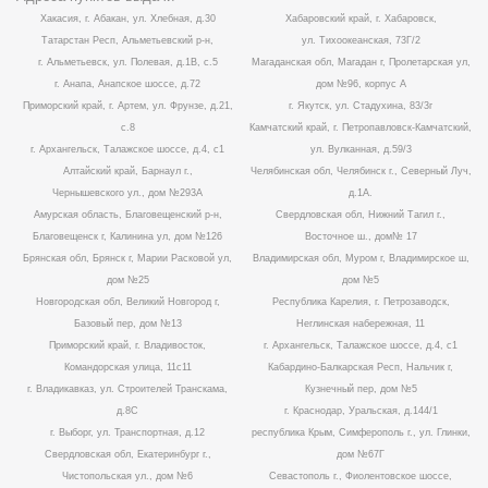
Хакасия, г. Абакан, ул. Хлебная, д.30
Хабаровский край, г. Хабаровск,
Татарстан Респ, Альметьевский р-н,
ул. Тихоокеанская, 73Г/2
г. Альметьевск, ул. Полевая, д.1В, с.5
Магаданская обл, Магадан г, Пролетарская ул,
г. Анапа, Анапское шоссе, д.72
дом №96, корпус А
Приморский край, г. Артем, ул. Фрунзе, д.21,
г. Якутск, ул. Стадухина, 83/3г
с.8
Камчатский край, г. Петропавловск-Камчатский,
г. Архангельск, Талажское шоссе, д.4, с1
ул. Вулканная, д.59/3
Алтайский край, Барнаул г.,
Челябинская обл, Челябинск г., Северный Луч,
Чернышевского ул., дом №293А
д.1А.
Амурская область, Благовещенский р-н,
Свердловская обл, Нижний Тагил г.,
Благовещенск г, Калинина ул, дом №126
Восточное ш., дом№ 17
Брянская обл, Брянск г, Марии Расковой ул,
Владимирская обл, Муром г, Владимирское ш,
дом №25
дом №5
Новгородская обл, Великий Новгород г,
Республика Карелия, г. Петрозаводск,
Базовый пер, дом №13
Неглинская набережная, 11
Приморский край, г. Владивосток,
г. Архангельск, Талажское шоссе, д.4, с1
Командорская улица, 11с11
Кабардино-Балкарская Респ, Нальчик г,
г. Владикавказ, ул. Строителей Транскама,
Кузнечный пер, дом №5
д.8С
г. Краснодар, Уральская, д.144/1
г. Выборг, ул. Транспортная, д.12
республика Крым, Симферополь г., ул. Глинки,
Свердловская обл, Екатеринбург г.,
дом №67Г
Чистопольская ул., дом №6
Севастополь г., Фиолентовское шоссе,