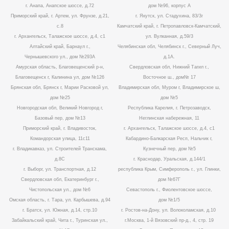
г. Анапа, Анапское шоссе, д.72
дом №96, корпус А
Приморский край, г. Артем, ул. Фрунзе, д.21,
г. Якутск, ул. Стадухина, 83/3г
с.8
Камчатский край, г. Петропавловск-Камчатский,
г. Архангельск, Талажское шоссе, д.4, с1
ул. Вулканная, д.59/3
Алтайский край, Барнаул г.,
Челябинская обл, Челябинск г., Северный Луч,
Чернышевского ул., дом №293А
д.1А.
Амурская область, Благовещенский р-н,
Свердловская обл, Нижний Тагил г.,
Благовещенск г, Калинина ул, дом №126
Восточное ш., дом№ 17
Брянская обл, Брянск г, Марии Расковой ул,
Владимирская обл, Муром г, Владимирское ш,
дом №25
дом №5
Новгородская обл, Великий Новгород г,
Республика Карелия, г. Петрозаводск,
Базовый пер, дом №13
Неглинская набережная, 11
Приморский край, г. Владивосток,
г. Архангельск, Талажское шоссе, д.4, с1
Командорская улица, 11с11
Кабардино-Балкарская Респ, Нальчик г,
г. Владикавказ, ул. Строителей Транскама,
Кузнечный пер, дом №5
д.8С
г. Краснодар, Уральская, д.144/1
г. Выборг, ул. Транспортная, д.12
республика Крым, Симферополь г., ул. Глинки,
Свердловская обл, Екатеринбург г.,
дом №67Г
Чистопольская ул., дом №6
Севастополь г., Фиолентовское шоссе,
Омская область, г. Тара, ул. Карбышева, д.94
дом №1/5
г. Братск, ул. Южная, д.14, стр.10
г. Ростов-на-Дону, ул. Волоколамская, д.10
Забайкальский край, Чита г., Туринская ул.,
г.Москва, 1-й Вязовский пр-д., 4, стр. 19