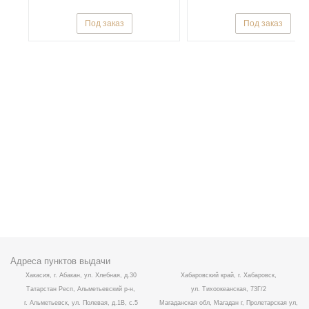
Под заказ
Под заказ
Адреса пунктов выдачи
Хакасия, г. Абакан, ул. Хлебная, д.30
Хабаровский край, г. Хабаровск,
Татарстан Респ, Альметьевский р-н,
ул. Тихоокеанская, 73Г/2
г. Альметьевск, ул. Полевая, д.1В, с.5
Магаданская обл, Магадан г, Пролетарская ул,