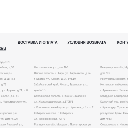
ДОСТАВКА И ОПЛАТА
УСЛОВИЯ ВОЗВРАТА
КОНТ
АЖИ
ыдачи
лебная, д.30
Чистопольская ул., дом №6
Владимирская обл, Му
вский р-н,
Омская область, г. Тара, ул. Карбышева, д.94
дом №5
ая, д.1В, с.5
г. Братск, ул. Южная, д.14, стр.10
Республика Карелия, г
 д.72
Забайкальский край, Чита г., Туринская ул.,
Неглинская набережна
, ул. Фрунзе, д.21, с.8
дом №1Б
г. Архангельск, Талаж
 шоссе, д.4, с1
Сахалинская область, г. Южно-Сахалинск,
Кабардино-Балкарская 
г., Чернышевского ул.,
ул. Железнодорожная, д.170Б/1
Кузнечный пер, дом 
г. Комсомольск-на-Амуре, ул. Красная, д.4 стр.2
г. Краснодар, Уральска
вещенский р-н,
Хабаровский край, г. Хабаровск,
республика Крым, Симф
а ул, дом №126
ул. Тихоокеанская, 73Г/2
дом №67Г
Марии Расковой ул,
Магаданская обл, Магадан г, Пролетарская ул,
Севастополь г., Фиол