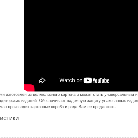
ами изготовлен из целлюлозного картона и может стать универсальным и
ндитерских изделий. Обеспечивает надежную защиту упакованных издели
ман производит картонные короба и рада Вам ее предложить.
истики