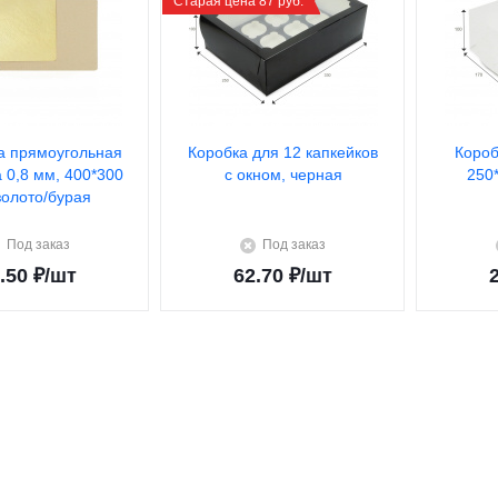
Старая цена 87 руб.
а прямоугольная
Коробка для 12 капкейков
Короб
а 0,8 мм, 400*300
с окном, черная
250
золото/бурая
Под заказ
Под заказ
.50
₽
/шт
62.70
₽
/шт