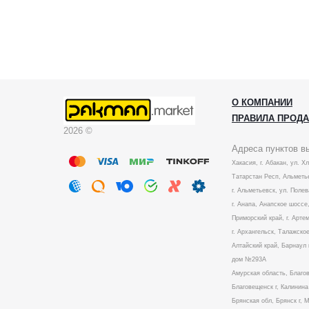
О КОМПАНИИ
ПРАВИЛА ПРОД
2026 ©
Адреса пунктов в
Хакасия, г. Абакан, ул. Х
Татарстан Респ, Альметье
г. Альметьевск, ул. Полев
г. Анапа, Анапское шоссе,
Приморский край, г. Артем
г. Архангельск, Талажское
Алтайский край, Барнаул 
дом №293А
Амурская область, Благо
Благовещенск г, Калинин
Брянская обл, Брянск г, 