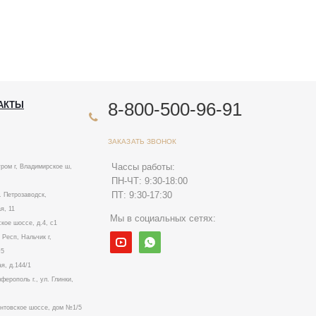
8-800-500-96-91
АКТЫ
ЗАКАЗАТЬ ЗВОНОК
Чассы работы:
ром г, Владимирское ш,
ПН-ЧТ: 9:30-18:00
ПТ: 9:30-17:30
. Петрозаводск,
я, 11
Мы в социальных сетях:
ское шоссе, д.4, с1
Респ, Нальчик г,
№5
я, д.144/1
ерополь г., ул. Глинки,
ентовское шоссе, дом №1/5