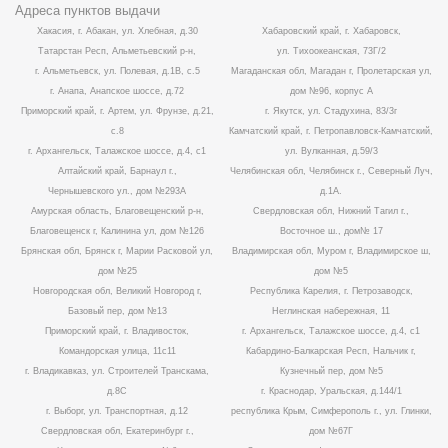
Адреса пунктов выдачи
Хакасия, г. Абакан, ул. Хлебная, д.30
Хабаровский край, г. Хабаровск,
Татарстан Респ, Альметьевский р-н,
ул. Тихоокеанская, 73Г/2
г. Альметьевск, ул. Полевая, д.1В, с.5
Магаданская обл, Магадан г, Пролетарская ул,
г. Анапа, Анапское шоссе, д.72
дом №96, корпус А
Приморский край, г. Артем, ул. Фрунзе, д.21,
г. Якутск, ул. Стадухина, 83/3г
с.8
Камчатский край, г. Петропавловск-Камчатский,
г. Архангельск, Талажское шоссе, д.4, с1
ул. Вулканная, д.59/3
Алтайский край, Барнаул г.,
Челябинская обл, Челябинск г., Северный Луч,
Чернышевского ул., дом №293А
д.1А.
Амурская область, Благовещенский р-н,
Свердловская обл, Нижний Тагил г.,
Благовещенск г, Калинина ул, дом №126
Восточное ш., дом№ 17
Брянская обл, Брянск г, Марии Расковой ул,
Владимирская обл, Муром г, Владимирское ш,
дом №25
дом №5
Новгородская обл, Великий Новгород г,
Республика Карелия, г. Петрозаводск,
Базовый пер, дом №13
Неглинская набережная, 11
Приморский край, г. Владивосток,
г. Архангельск, Талажское шоссе, д.4, с1
Командорская улица, 11с11
Кабардино-Балкарская Респ, Нальчик г,
г. Владикавказ, ул. Строителей Транскама,
Кузнечный пер, дом №5
д.8С
г. Краснодар, Уральская, д.144/1
г. Выборг, ул. Транспортная, д.12
республика Крым, Симферополь г., ул. Глинки,
Свердловская обл, Екатеринбург г.,
дом №67Г