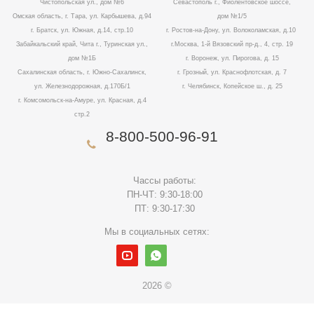
Чистопольская ул., дом №6
Севастополь г., Фиолентовское шоссе,
Омская область, г. Тара, ул. Карбышева, д.94
дом №1/5
г. Братск, ул. Южная, д.14, стр.10
г. Ростов-на-Дону, ул. Волоколамская, д.10
Забайкальский край, Чита г., Туринская ул.,
г.Москва, 1-й Вязовский пр-д., 4, стр. 19
дом №1Б
г. Воронеж, ул. Пирогова, д. 15
Сахалинская область, г. Южно-Сахалинск,
г. Грозный, ул. Краснофлотская, д. 7
ул. Железнодорожная, д.170Б/1
г. Челябинск, Копейское ш., д. 25
г. Комсомольск-на-Амуре, ул. Красная, д.4
стр.2
8-800-500-96-91
Чассы работы:
ПН-ЧТ: 9:30-18:00
ПТ: 9:30-17:30
Мы в социальных сетях:
2026 ©
Данный сайт использует cookies для полноценной работы.