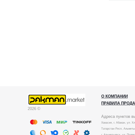
О КОМПАНИИ
ПРАВИЛА ПРОД
2026 ©
Адреса пунктов в
Хакасия, г. Абакан, ул. Х
Татарстан Респ, Альметье
г. Альметьевск, ул. Полев