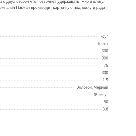
 с двух сторон что позволяет удерживать жир и влагу.
Компания Пакман производит картонную подложку и рада
круг
Торты
300
300
75
300
1.5
Золотой, Черный
Жемчуг
50
3,8