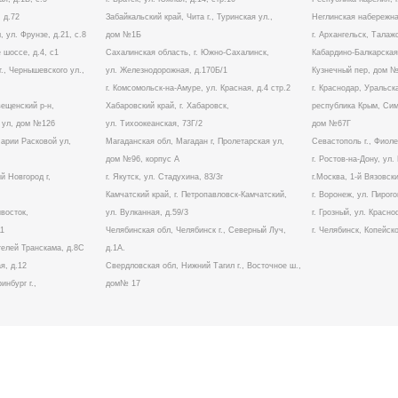
 д.72
Забайкальский край, Чита г., Туринская ул.,
Неглинская набережна
, ул. Фрунзе, д.21, с.8
дом №1Б
г. Архангельск, Талаж
 шоссе, д.4, с1
Сахалинская область, г. Южно-Сахалинск,
Кабардино-Балкарская 
г., Чернышевского ул.,
ул. Железнодорожная, д.170Б/1
Кузнечный пер, дом 
г. Комсомольск-на-Амуре, ул. Красная, д.4 стр.2
г. Краснодар, Уральска
вещенский р-н,
Хабаровский край, г. Хабаровск,
республика Крым, Симф
а ул, дом №126
ул. Тихоокеанская, 73Г/2
дом №67Г
Марии Расковой ул,
Магаданская обл, Магадан г, Пролетарская ул,
Севастополь г., Фиол
дом №96, корпус А
г. Ростов-на-Дону, ул
й Новгород г,
г. Якутск, ул. Стадухина, 83/3г
г.Москва, 1-й Вязовски
Камчатский край, г. Петропавловск-Камчатский,
г. Воронеж, ул. Пирого
ивосток,
ул. Вулканная, д.59/3
г. Грозный, ул. Красно
11
Челябинская обл, Челябинск г., Северный Луч,
г. Челябинск, Копейско
ителей Транскама, д.8С
д.1А.
я, д.12
Свердловская обл, Нижний Тагил г., Восточное ш.,
инбург г.,
дом№ 17