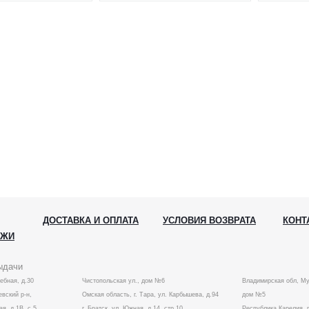
ДОСТАВКА И ОПЛАТА
УСЛОВИЯ ВОЗВРАТА
КОНТ
АЖИ
ыдачи
лебная, д.30
Чистопольская ул., дом №6
Владимирская обл, Му
вский р-н,
Омская область, г. Тара, ул. Карбышева, д.94
дом №5
ая, д.1В, с.5
г. Братск, ул. Южная, д.14, стр.10
Республика Карелия, г