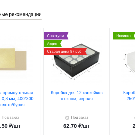
ные рекомендации
Советуем
Новинка
Акция
Старая цена 87 руб.
а прямоугольная
Коробка для 12 капкейков
Короб
а 0,8 мм, 400*300
с окном, черная
250
золото/бурая
Под заказ
Под заказ
.50
₽
/шт
62.70
₽
/шт