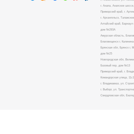
г. Анапа, Анапское шоссе,
Приморский край, г. Артем
г. Архангельск, Талажское
Алтайский край, Барнаул 
дом №293А
Амурская область, Благо
Благовещенск г, Калинин
Брянская обл, Брянск г, 
дом №25
Новгородская обл, Велики
Базовый пер, дом №13
Приморский край, г. Влад
Командорская улица, 11с
г. Владикавказ, ул. Стро
г. Выборг, ул. Транспортна
Свердловская обл, Екатер
Данный сайт использует cookies для полноценной работы.
Вам нужно принять это, либо покинуть сайт.
Принимаю