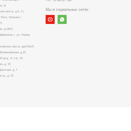
я, 11
Мы в социальных сетях:
ское шоссе, д.4, с1
Респ, Нальчик г,
№5
я, д.144/1
ерополь г., ул. Глинки,
ентовское шоссе, дом №1/5
. Волоколамская, д.10
й пр-д., 4, стр. 19
ва, д. 15
флотская, д. 7
е ш., д. 25