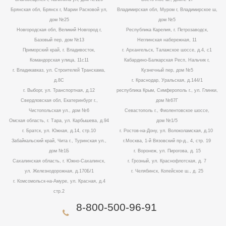
Брянская обл, Брянск г, Марии Расковой ул,
Владимирская обл, Муром г, Владимирское ш,
дом №25
дом №5
Новгородская обл, Великий Новгород г,
Республика Карелия, г. Петрозаводск,
Базовый пер, дом №13
Неглинская набережная, 11
Приморский край, г. Владивосток,
г. Архангельск, Талажское шоссе, д.4, с1
Командорская улица, 11с11
Кабардино-Балкарская Респ, Нальчик г,
г. Владикавказ, ул. Строителей Транскама,
Кузнечный пер, дом №5
д.8С
г. Краснодар, Уральская, д.144/1
г. Выборг, ул. Транспортная, д.12
республика Крым, Симферополь г., ул. Глинки,
Свердловская обл, Екатеринбург г.,
дом №67Г
Чистопольская ул., дом №6
Севастополь г., Фиолентовское шоссе,
Омская область, г. Тара, ул. Карбышева, д.94
дом №1/5
г. Братск, ул. Южная, д.14, стр.10
г. Ростов-на-Дону, ул. Волоколамская, д.10
Забайкальский край, Чита г., Туринская ул.,
г.Москва, 1-й Вязовский пр-д., 4, стр. 19
дом №1Б
г. Воронеж, ул. Пирогова, д. 15
Сахалинская область, г. Южно-Сахалинск,
г. Грозный, ул. Краснофлотская, д. 7
ул. Железнодорожная, д.170Б/1
г. Челябинск, Копейское ш., д. 25
г. Комсомольск-на-Амуре, ул. Красная, д.4
стр.2
8-800-500-96-91