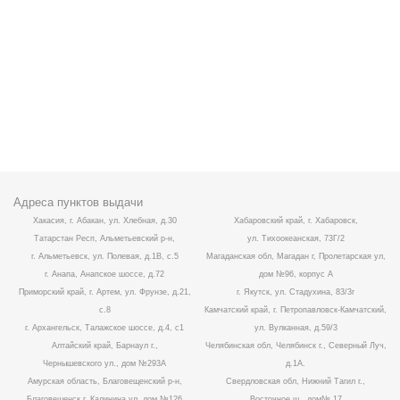
Адреса пунктов выдачи
Хакасия, г. Абакан, ул. Хлебная, д.30
Хабаровский край, г. Хабаровск,
Татарстан Респ, Альметьевский р-н,
ул. Тихоокеанская, 73Г/2
г. Альметьевск, ул. Полевая, д.1В, с.5
Магаданская обл, Магадан г, Пролетарская ул,
г. Анапа, Анапское шоссе, д.72
дом №96, корпус А
Приморский край, г. Артем, ул. Фрунзе, д.21,
г. Якутск, ул. Стадухина, 83/3г
с.8
Камчатский край, г. Петропавловск-Камчатский,
г. Архангельск, Талажское шоссе, д.4, с1
ул. Вулканная, д.59/3
Алтайский край, Барнаул г.,
Челябинская обл, Челябинск г., Северный Луч,
Чернышевского ул., дом №293А
д.1А.
Амурская область, Благовещенский р-н,
Свердловская обл, Нижний Тагил г.,
Благовещенск г, Калинина ул, дом №126
Восточное ш., дом№ 17