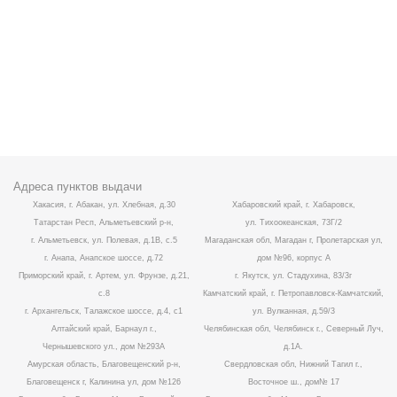
Адреса пунктов выдачи
Хакасия, г. Абакан, ул. Хлебная, д.30
Хабаровский край, г. Хабаровск,
Татарстан Респ, Альметьевский р-н,
ул. Тихоокеанская, 73Г/2
г. Альметьевск, ул. Полевая, д.1В, с.5
Магаданская обл, Магадан г, Пролетарская ул,
г. Анапа, Анапское шоссе, д.72
дом №96, корпус А
Приморский край, г. Артем, ул. Фрунзе, д.21,
г. Якутск, ул. Стадухина, 83/3г
с.8
Камчатский край, г. Петропавловск-Камчатский,
г. Архангельск, Талажское шоссе, д.4, с1
ул. Вулканная, д.59/3
Алтайский край, Барнаул г.,
Челябинская обл, Челябинск г., Северный Луч,
Чернышевского ул., дом №293А
д.1А.
Амурская область, Благовещенский р-н,
Свердловская обл, Нижний Тагил г.,
Благовещенск г, Калинина ул, дом №126
Восточное ш., дом№ 17