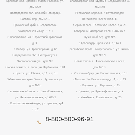
Брянская обл, Брянск г, Марии Расковой ул,
Владимирская обл, Муром г, Владимирское ш,
дом №25
дом №5
Новгородская обл, Великий Новгород г,
Республика Карелия, г. Петрозаводск,
Базовый пер, дом №13
Неглинская набережная, 11
Приморский край, г. Владивосток,
г. Архангельск, Талажское шоссе, д.4, с1
Командорская улица, 11с11
Кабардино-Балкарская Респ, Нальчик г,
г. Владикавказ, ул. Строителей Транскама,
Кузнечный пер, дом №5
д.8С
г. Краснодар, Уральская, д.144/1
г. Выборг, ул. Транспортная, д.12
республика Крым, Симферополь г., ул. Глинки,
Свердловская обл, Екатеринбург г.,
дом №67Г
Чистопольская ул., дом №6
Севастополь г., Фиолентовское шоссе,
Омская область, г. Тара, ул. Карбышева, д.94
дом №1/5
г. Братск, ул. Южная, д.14, стр.10
г. Ростов-на-Дону, ул. Волоколамская, д.10
Забайкальский край, Чита г., Туринская ул.,
г.Москва, 1-й Вязовский пр-д., 4, стр. 19
дом №1Б
г. Воронеж, ул. Пирогова, д. 15
Сахалинская область, г. Южно-Сахалинск,
г. Грозный, ул. Краснофлотская, д. 7
ул. Железнодорожная, д.170Б/1
г. Челябинск, Копейское ш., д. 25
г. Комсомольск-на-Амуре, ул. Красная, д.4
стр.2
8-800-500-96-91