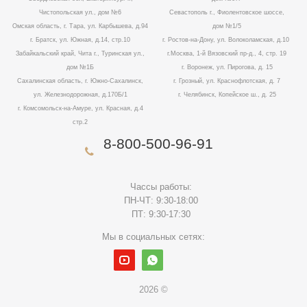
Чистопольская ул., дом №6
Севастополь г., Фиолентовское шоссе,
Омская область, г. Тара, ул. Карбышева, д.94
дом №1/5
г. Братск, ул. Южная, д.14, стр.10
г. Ростов-на-Дону, ул. Волоколамская, д.10
Забайкальский край, Чита г., Туринская ул.,
г.Москва, 1-й Вязовский пр-д., 4, стр. 19
дом №1Б
г. Воронеж, ул. Пирогова, д. 15
Сахалинская область, г. Южно-Сахалинск,
г. Грозный, ул. Краснофлотская, д. 7
ул. Железнодорожная, д.170Б/1
г. Челябинск, Копейское ш., д. 25
г. Комсомольск-на-Амуре, ул. Красная, д.4
стр.2
8-800-500-96-91
Чассы работы:
ПН-ЧТ: 9:30-18:00
ПТ: 9:30-17:30
Мы в социальных сетях:
2026 ©