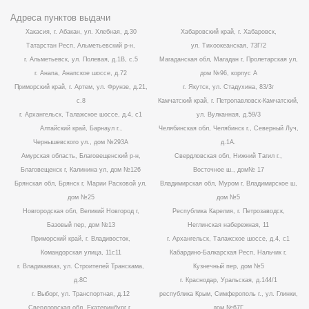
Адреса пунктов выдачи
Хакасия, г. Абакан, ул. Хлебная, д.30
Хабаровский край, г. Хабаровск,
Татарстан Респ, Альметьевский р-н,
ул. Тихоокеанская, 73Г/2
г. Альметьевск, ул. Полевая, д.1В, с.5
Магаданская обл, Магадан г, Пролетарская ул,
г. Анапа, Анапское шоссе, д.72
дом №96, корпус А
Приморский край, г. Артем, ул. Фрунзе, д.21,
г. Якутск, ул. Стадухина, 83/3г
с.8
Камчатский край, г. Петропавловск-Камчатский,
г. Архангельск, Талажское шоссе, д.4, с1
ул. Вулканная, д.59/3
Алтайский край, Барнаул г.,
Челябинская обл, Челябинск г., Северный Луч,
Чернышевского ул., дом №293А
д.1А.
Амурская область, Благовещенский р-н,
Свердловская обл, Нижний Тагил г.,
Благовещенск г, Калинина ул, дом №126
Восточное ш., дом№ 17
Брянская обл, Брянск г, Марии Расковой ул,
Владимирская обл, Муром г, Владимирское ш,
дом №25
дом №5
Новгородская обл, Великий Новгород г,
Республика Карелия, г. Петрозаводск,
Базовый пер, дом №13
Неглинская набережная, 11
Приморский край, г. Владивосток,
г. Архангельск, Талажское шоссе, д.4, с1
Командорская улица, 11с11
Кабардино-Балкарская Респ, Нальчик г,
г. Владикавказ, ул. Строителей Транскама,
Кузнечный пер, дом №5
д.8С
г. Краснодар, Уральская, д.144/1
г. Выборг, ул. Транспортная, д.12
республика Крым, Симферополь г., ул. Глинки,
Свердловская обл, Екатеринбург г.,
дом №67Г